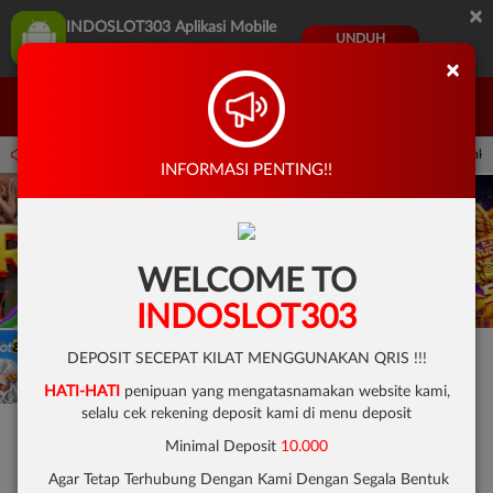
×
INDOSLOT303 Aplikasi Mobile
UNDUH
Jangan tampilkan lagi hari ini
×
Masuk
Daftar
ama waktu ini, CQ9 permainan tidak akan tersedia. Kami memohon maaf atas ketida
INFORMASI PENTING!!
WELCOME TO
INDOSLOT303
DEPOSIT SECEPAT KILAT MENGGUNAKAN QRIS !!!
HATI-HATI
penipuan yang mengatasnamakan website kami,
selalu cek rekening deposit kami di menu deposit
Minimal Deposit
10.000
JACKPOT
PLAY
Agar Tetap Terhubung Dengan Kami Dengan Segala Bentuk