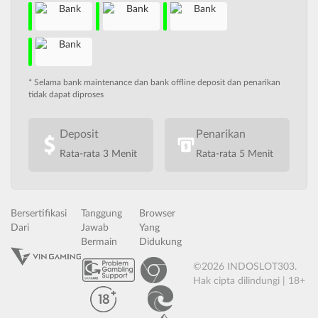
* Selama bank maintenance dan bank offline deposit dan penarikan
tidak dapat diproses
Deposit
Penarikan
Rata-rata 3 Menit
Rata-rata 5 Menit
Bersertifikasi
Tanggung
Browser
Dari
Jawab
Yang
Bermain
Didukung
©2026 INDOSLOT303.
Hak cipta dilindungi | 18+