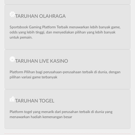
TARUHAN OLAHRAGA
Sportsbook Gaming Platform Terbaik menawarkan lebih banyak game,
odds yang lebih tinggi, dan menyediakan pilihan yang lebih banyak
untuk pemain.
TARUHAN LIVE KASINO
Platform Pilihan bagi perusahaan-perusahaan terbaik di dunia, dengan
pilihan variasi game terbanyak
TARUHAN TOGEL
Platform togel yang menarik dari perusahan terbaik di dunia yang
menawarkan hadiah kemenangan besar