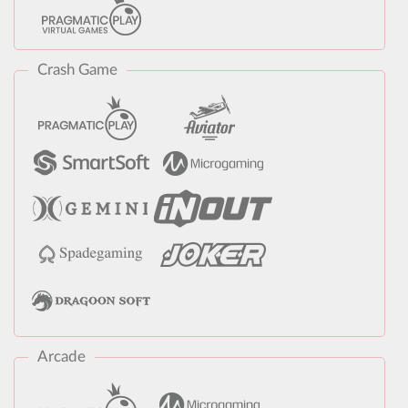
Crash Game
Arcade