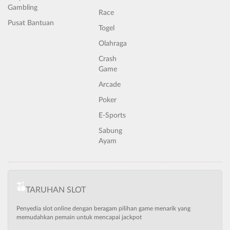
Gambling
Race
Pusat Bantuan
Togel
Olahraga
Crash
Game
Arcade
Poker
E-Sports
Sabung
Ayam
TARUHAN SLOT
Penyedia slot online dengan beragam pilihan game menarik yang
memudahkan pemain untuk mencapai jackpot