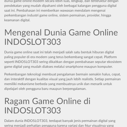
dunia game online modern secara lebih luas, lengkap, dan terstruktur dengan
pendekatan yang mudah dipahami oleh berbagai kalangan pengguna digital
saat ini. Pembahasan ini memberikan wawasan mendalam mengenai
perkembangan industri game online, sistem permainan, provider, hingga
keamanan digital.
Mengenal Dunia Game Online
INDOSLOT303
Dunia game online saat ini telah menjadi salah satu bentuk hiburan digital
paling populer di era modern yang terus berkembang sangat cepat. Platform
seperti INDOSLOT303 sering dikaitkan dengan pembahasan seputar ekosistem
game digital yang mudah diakses melalui smartphone maupun komputer.
Perkembangan teknologi membuat pengalaman bermain semakin halus, cepat,
dan interaktif dengan kualitas visual yang jauh lebih realistis. Setiap permainan
memiliki mekanisme berbeda yang membuatnya unik dan menarik untuk
dipelajari oleh pengguna baru maupun berpengalaman.
Ragam Game Online di
INDOSLOT303
Dalam dunia INDOSLOT303, terdapat banyak jenis permainan digital yang
sering menjadi perhatian pengguna karena variasi dan fitur visualnya yang