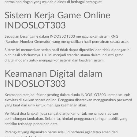
permainan ringan yang mudah diakses di berbagai perangkat.
Sistem Kerja Game Online
INDOSLOT303
Sebagian besar game dalam INDOSLOT303 menggunakan sistem RNG
(Random Number Generator) yang menghasilkan hasil permainan secara acak.
Sistem ini memastikan setiap hasil tidak dapat diprediksi dan tidak dipengaruhi
oleh hasil sebelumnya. Hal ini menjadi standar utama dalam industri game
digital modern untuk menjaga konsistensi dan keadilan sistem.
Keamanan Digital dalam
INDOSLOT303
Keamanan menjadi faktor penting dalam dunia INDOSLOT303 karena seluruh
aktivitas dilakukan secara online. Pengguna disarankan menggunakan password
yang kuat dan unik untuk menjaga keamanan akun.
Verifikasi dua langkah juga sangat dianjurkan untuk menambah lapisan
perlindungan tambahan. Selain itu, hindari penggunaan jaringan publik yang
berisiko terhadap pencurian data.
Perangkat yang digunakan harus selalu diperbarui agar tetap aman dari